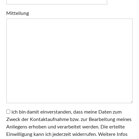
Please
Please
Mitteilung
ignore
ignore
this
this
field
field
ich bin damit einverstanden, dass meine Daten zum
Zweck der Kontaktaufnahme bzw. zur Bearbeitung meines
Anliegens erhoben und verarbeitet werden. Die erteilte
Einwilligung kann ich jederzeit widerrufen. Weitere Infos