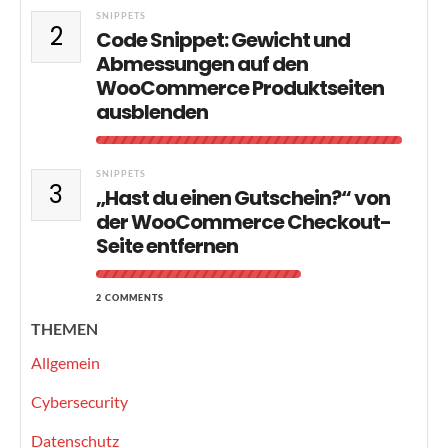
SNIPPETS
2
Code Snippet: Gewicht und
Abmessungen auf den
WooCommerce Produktseiten
ausblenden
SNIPPETS
3
„Hast du einen Gutschein?“ von
der WooCommerce Checkout-
Seite entfernen
2 COMMENTS
THEMEN
Allgemein
Cybersecurity
Datenschutz