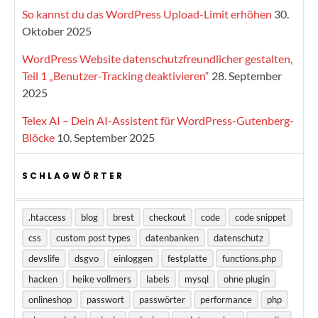
So kannst du das WordPress Upload-Limit erhöhen
30.
Oktober 2025
WordPress Website datenschutzfreundlicher gestalten,
Teil 1 „Benutzer-Tracking deaktivieren“
28. September
2025
Telex AI – Dein AI-Assistent für WordPress-Gutenberg-
Blöcke
10. September 2025
SCHLAGWÖRTER
.htaccess
blog
brest
checkout
code
code snippet
css
custom post types
datenbanken
datenschutz
devslife
dsgvo
einloggen
festplatte
functions.php
hacken
heike vollmers
labels
mysql
ohne plugin
onlineshop
passwort
passwörter
performance
php