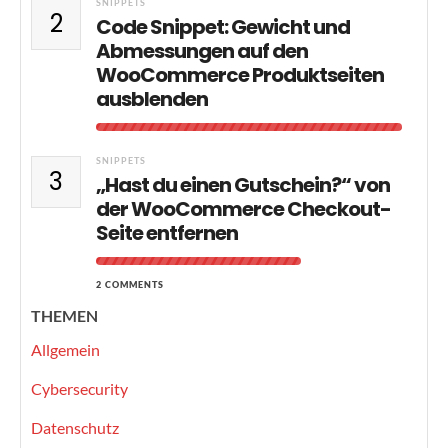
SNIPPETS
2
Code Snippet: Gewicht und
Abmessungen auf den
WooCommerce Produktseiten
ausblenden
SNIPPETS
3
„Hast du einen Gutschein?“ von
der WooCommerce Checkout-
Seite entfernen
2 COMMENTS
THEMEN
Allgemein
Cybersecurity
Datenschutz