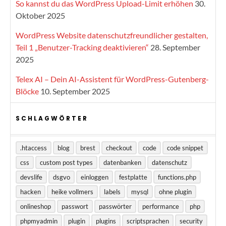
So kannst du das WordPress Upload-Limit erhöhen
30.
Oktober 2025
WordPress Website datenschutzfreundlicher gestalten,
Teil 1 „Benutzer-Tracking deaktivieren“
28. September
2025
Telex AI – Dein AI-Assistent für WordPress-Gutenberg-
Blöcke
10. September 2025
SCHLAGWÖRTER
.htaccess
blog
brest
checkout
code
code snippet
css
custom post types
datenbanken
datenschutz
devslife
dsgvo
einloggen
festplatte
functions.php
hacken
heike vollmers
labels
mysql
ohne plugin
onlineshop
passwort
passwörter
performance
php
phpmyadmin
plugin
plugins
scriptsprachen
security