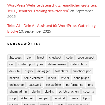
WordPress Website datenschutzfreundlicher gestalten,
Teil 1 „Benutzer-Tracking deaktivieren“
28. September
2025
Telex AI – Dein AI-Assistent für WordPress-Gutenberg-
Blöcke
10. September 2025
SCHLAGWÖRTER
.htaccess
blog
brest
checkout
code
code snippet
css
custom post types
datenbanken
datenschutz
devslife
dsgvo
einloggen
festplatte
functions.php
hacken
heike vollmers
labels
mysql
ohne plugin
onlineshop
passwort
passwörter
performance
php
phpmyadmin
plugin
plugins
scriptsprachen
security
shop
sicherheit
snippet
terminal
theme
tipps