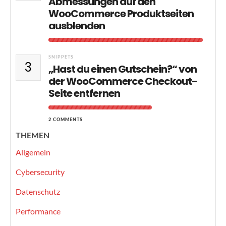
Abmessungen auf den
WooCommerce Produktseiten
ausblenden
SNIPPETS
3
„Hast du einen Gutschein?“ von
der WooCommerce Checkout-
Seite entfernen
2 COMMENTS
THEMEN
Allgemein
Cybersecurity
Datenschutz
Performance