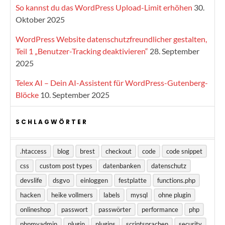
So kannst du das WordPress Upload-Limit erhöhen
30.
Oktober 2025
WordPress Website datenschutzfreundlicher gestalten,
Teil 1 „Benutzer-Tracking deaktivieren“
28. September
2025
Telex AI – Dein AI-Assistent für WordPress-Gutenberg-
Blöcke
10. September 2025
SCHLAGWÖRTER
.htaccess
blog
brest
checkout
code
code snippet
css
custom post types
datenbanken
datenschutz
devslife
dsgvo
einloggen
festplatte
functions.php
hacken
heike vollmers
labels
mysql
ohne plugin
onlineshop
passwort
passwörter
performance
php
phpmyadmin
plugin
plugins
scriptsprachen
security