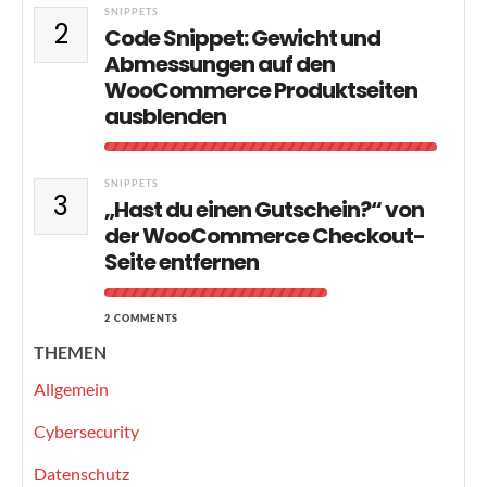
SNIPPETS
2
Code Snippet: Gewicht und
Abmessungen auf den
WooCommerce Produktseiten
ausblenden
SNIPPETS
3
„Hast du einen Gutschein?“ von
der WooCommerce Checkout-
Seite entfernen
2 COMMENTS
THEMEN
Allgemein
Cybersecurity
Datenschutz