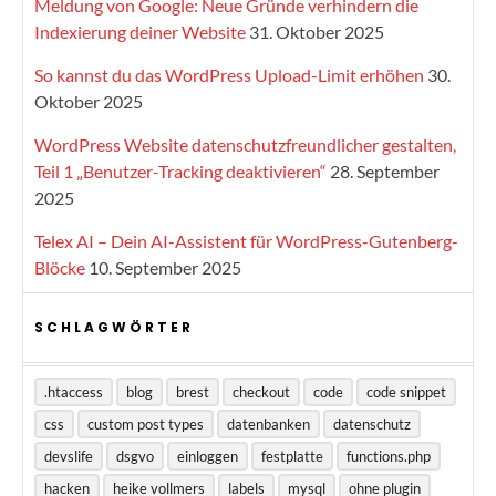
Meldung von Google: Neue Gründe verhindern die
Indexierung deiner Website
31. Oktober 2025
So kannst du das WordPress Upload-Limit erhöhen
30.
Oktober 2025
WordPress Website datenschutzfreundlicher gestalten,
Teil 1 „Benutzer-Tracking deaktivieren“
28. September
2025
Telex AI – Dein AI-Assistent für WordPress-Gutenberg-
Blöcke
10. September 2025
SCHLAGWÖRTER
.htaccess
blog
brest
checkout
code
code snippet
css
custom post types
datenbanken
datenschutz
devslife
dsgvo
einloggen
festplatte
functions.php
hacken
heike vollmers
labels
mysql
ohne plugin