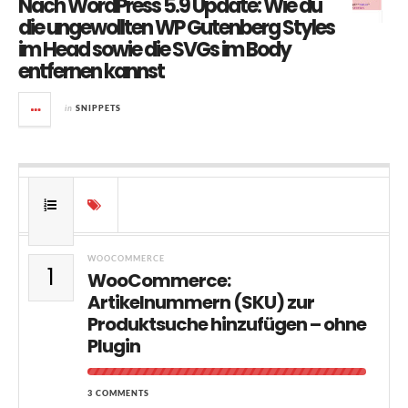
Nach WordPress 5.9 Update: Wie du
die ungewollten WP Gutenberg Styles
im Head sowie die SVGs im Body
entfernen kannst
in
SNIPPETS
WOOCOMMERCE
1
WooCommerce:
Artikelnummern (SKU) zur
Produktsuche hinzufügen – ohne
Plugin
3 COMMENTS