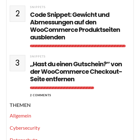
SNIPPETS
2
Code Snippet: Gewicht und
Abmessungen auf den
WooCommerce Produktseiten
ausblenden
SNIPPETS
3
„Hast du einen Gutschein?“ von
der WooCommerce Checkout-
Seite entfernen
2 COMMENTS
THEMEN
Allgemein
Cybersecurity
Datenschutz