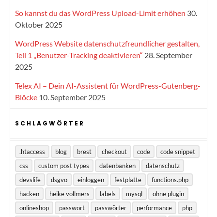
So kannst du das WordPress Upload-Limit erhöhen
30.
Oktober 2025
WordPress Website datenschutzfreundlicher gestalten,
Teil 1 „Benutzer-Tracking deaktivieren“
28. September
2025
Telex AI – Dein AI-Assistent für WordPress-Gutenberg-
Blöcke
10. September 2025
SCHLAGWÖRTER
.htaccess
blog
brest
checkout
code
code snippet
css
custom post types
datenbanken
datenschutz
devslife
dsgvo
einloggen
festplatte
functions.php
hacken
heike vollmers
labels
mysql
ohne plugin
onlineshop
passwort
passwörter
performance
php